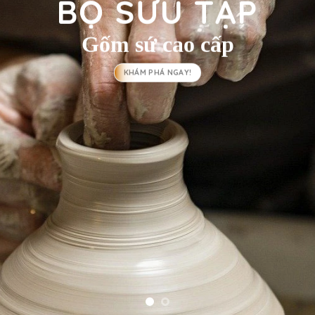
BỘ SƯU TẬP
Ngược dòng lịch sử…
KHÁM PHÁ NGAY