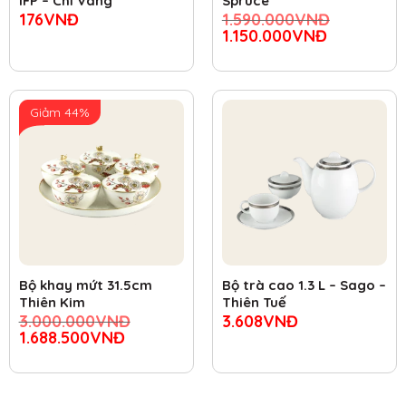
IFP – Chỉ Vàng
Spruce
176
VNĐ
1.590.000
VNĐ
1.150.000
VNĐ
Giảm 44%
Bộ khay mứt 31.5cm
Bộ trà cao 1.3 L – Sago –
Thiên Kim
Thiên Tuế
3.000.000
VNĐ
3.608
VNĐ
1.688.500
VNĐ