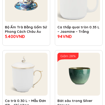
Bộ Ấm Trà Bằng Gốm Sứ
Ca thấp quai tròn 0.35 L
Phong Cách Châu Âu
– Jasmine – Trắng
5.400
VNĐ
94
VNĐ
Giảm 28%
Ca trà 0.30 L – Mẫu Đơn
Bát sâu trong Silver