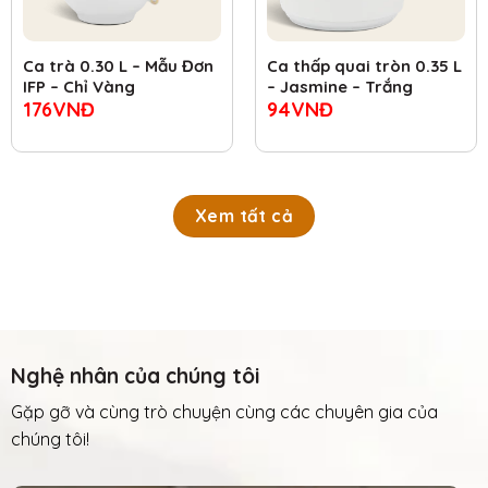
Ca trà 0.30 L – Mẫu Đơn
Ca thấp quai tròn 0.35 L
IFP – Chỉ Vàng
– Jasmine – Trắng
176
VNĐ
94
VNĐ
Xem tất cả
Nghệ nhân của chúng tôi
Gặp gỡ và cùng trò chuyện cùng các chuyên gia của
chúng tôi!