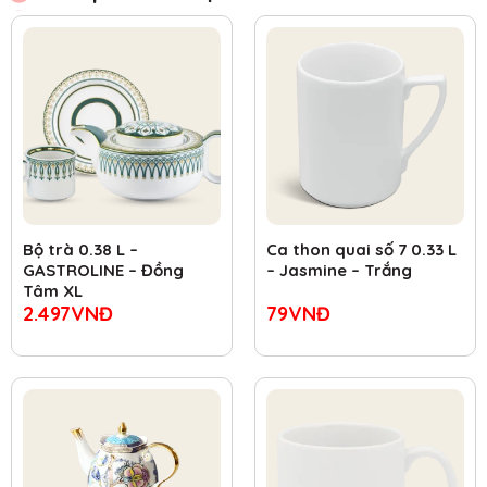
Bộ trà 0.38 L –
Ca thon quai số 7 0.33 L
GASTROLINE – Đồng
– Jasmine – Trắng
Tâm XL
2.497
VNĐ
79
VNĐ